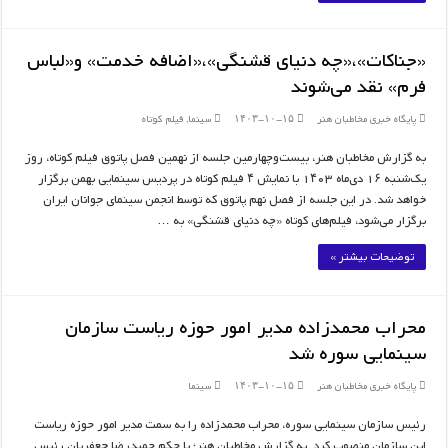
«جناکات»،«چه دنیای قشنگی»،«اضافه خدمت» و«لباس
فرم» نقد می‌شوند
پایگاه خبری مخاطبان هنر
۱۴۰۳-۱۰-۱۵
سینما
,
فیلم کوتاه
به‌‌ گزارش مخاطبان هنر، بیست‌وچهارمین جلسه از نهمین فصل پاتوق فیلم کوتاه، روز
یک‌شنبه ١۶ دی‌ماه ١۴٠٣ با نمایش ۴ فیلم کوتاه در پردیس سینمایی بهمن برگزار
خواهد شد. در این جلسه از فصل نهم پاتوق که توسط انجمن سینمای جوانان ایران
برگزار می‌شود، فیلم‌های‌ کوتاه «چه دنیای قشنگی» به …
توضیحات بیشتر »
محراب محمدزاده مدیر امور حوزه ریاست سازمان
سینمایی سوره شد
پایگاه خبری مخاطبان هنر
۱۴۰۳-۱۰-۱۵
سینما
رئیس سازمان سینمایی سوره، محراب محمدزاده را به سمت مدیر امور حوزه ریاست
این سازمان منصوب کرد. به گزارش مخاطبان هنر؛ با حکم حمیدرضا جعفریان رئیس